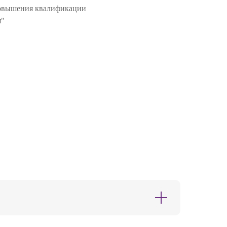
овышения квалификации
я"