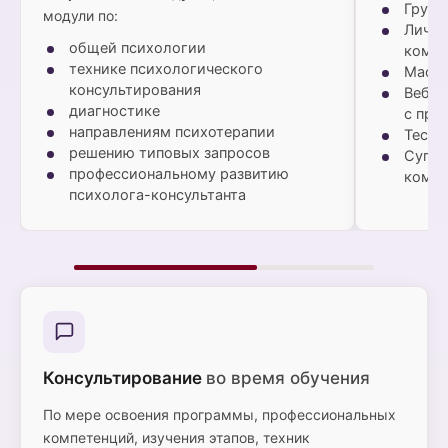
Групп
модули по:
Лична
общей психологии
кома
технике психологического
Масте
консультирования
Вебин
диагностике
с пре
направлениям психотерапии
Тесты
решению типовых запросов
Супер
профессиональному развитию
кома
психолога-консультанта
Консультирование
во время обучения
По мере освоения программы, профессиональных
компетенций, изучения этапов, техник