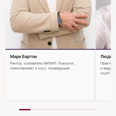
Людми
Марк Бартон
Практику
Ректор, основатель МИПИП. Психолог,
и ведуща
гипнотерапевт и коуч, телеведущий
групп и 