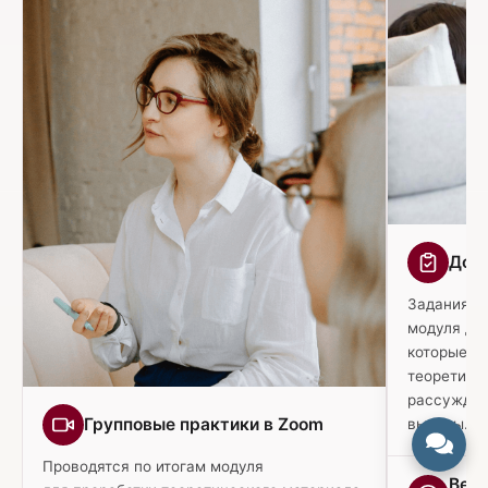
Дом
Задания п
модуля дл
которые п
теоретиче
рассуждать
Групповые практики в Zoom
выводы.
Проводятся по итогам модуля
Веби