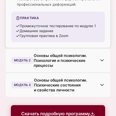
профессиональных деформаций.
ПРАКТИКА
Промежуточное тестирование по модулю 1
Домашнее задание
Групповая практика в Zoom
Основы общей психологии.
Психология и психические
МОДУЛЬ 2
процессы
Внимание, ощущение, восприятие.
Основы общей психологии.
Изучите общее понятия внимания, его виды,
Психические состояния
МОДУЛЬ 3
основные свойства и характеристики.
и свойства личности
Рассмотрите понятие ощущения, его основные
свойства и характеристики. Изучите общую
Урок «Психические состояния».
характеристику восприятия, его
Изучите общее понятие психических состояний,
физиологические основы, основные свойства
их классификацию и определения. Узнаете
Скачать подробную программу
и виды.