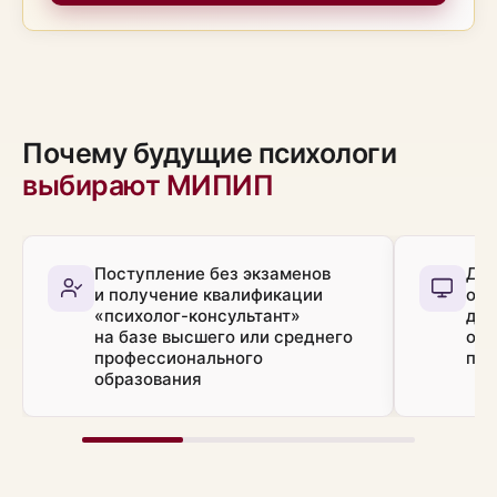
Почему будущие психологи
выбирают МИПИП
Поступление без экзаменов
Дис
и получение квалификации
обу
«психолог-консультант»
до 
на базе высшего или среднего
о п
профессионального
пер
образования