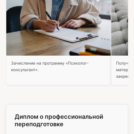
Зачисление на программу «Психолог-
Получае
консультант».
материал
закрепл
Диплом о профессиональной
переподготовке