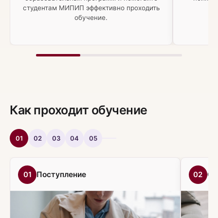
студентам МИПИП эффективно проходить
обучение.
Как проходит обучение
01
02
03
04
05
01
Поступление
02
Об