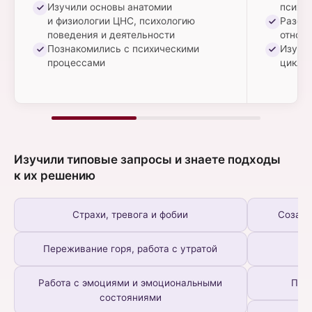
разницу между такими понятиями,
ПРАКТИКА
Изучили основы анатомии
психол
как одарённость, талант и гений.
и физиологии ЦНС, психологию
Разобр
Промежуточное тестирование по модулю 2
поведения и деятельности
отнош
Домашнее задание
Познакомились с психическими
Изучи
Групповая практика в Zoom
ПРАКТИКА
процессами
цикл 
Промежуточное тестирование по модулю 3
Домашнее задание
Групповая практика в Zoom
Изучили типовые запросы и знаете подходы
к их решению
Страхи, тревога и фобии
Созави
Переживание горя, работа с утратой
З
Работа с эмоциями и эмоциональными
Пер
состояниями