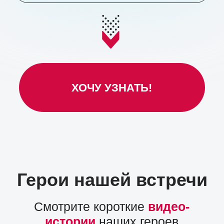
разобраться глубже, наладить контакт
с трудными клиентами и… просто
из любознательности».
Надежда
Бондусь
«До терапии и учебы мы с мужем были на
грани развода. А сейчас — крепкие, теплые
отношения и полное доверие. В 33 я ушла
из найма, с нуля стала психологом. Сейчас
у меня уже больше 300 часов консультаций
и любимое дело, которое наполняет».