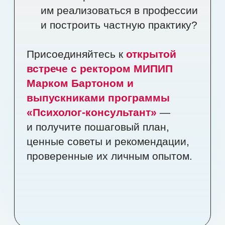
Светлана Музыка
«Я — директор компьютерной академии и
практикующий специалист по
паллиативной помощи. После личного
опыта утраты стала поддерживать семьи с
тяжело больными детьми и родителей,
переживших смерть ребенка. Сейчас это
больше благотворительный проект, но,
возможно, однажды он станет делом моей
жизни».
Роман
Швецов
«Я — адвокат. Решил учиться
на психолога, чтобы лучше понимать
поведение и мотивы людей —
и потерпевших, и преступников. Хотел