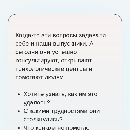
Герои нашей встречи
Смотрите короткие
видео-
истории
наших героев
Ольга
Рязанцева
«В психологию меня привела личная боль
— созависимость и зависимость мужа
от наркотиков и алкоголя. Сейчас все это в
прошлом: мы выстроили здоровые
отношения, стали психологами и создали
свой проект, чтобы помогать другим
справляться с зависимостью,
созависимостью и абьюзом в семье».