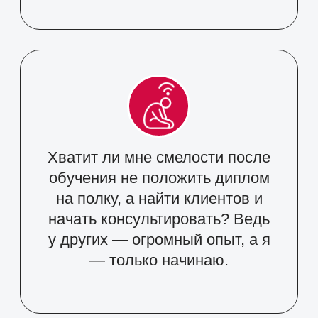
Когда-то эти вопросы задавали
себе и наши выпускники. А
сегодня они успешно
консультируют, открывают
психологические центры и
помогают людям.
Хотите узнать, как им это
удалось?
С какими трудностями они
столкнулись?
Что конкретно помогло
им реализоваться в профессии
и построить частную практику?
Присоединяйтесь к
открытой
встрече с ректором МИПИП
Марком Бартоном и