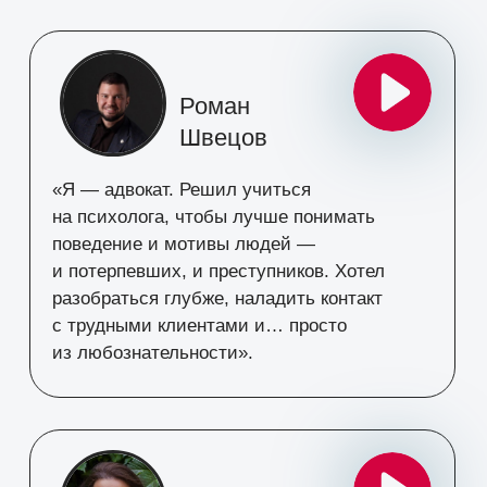
Регистрируйтесь,
чтобы:
Получить
пошаговый план развития
в
профессии
на
основе реального опыта
наших выпускников
Избежать ошибок, развеять страхи и
сомнения,
вдохновиться историями
успеха
и трансформациями участников
Узнать, как
взрослому человеку с нуля
освоить профессию
психолога-консультанта
и развиваться в этой сфере