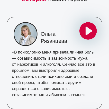
Ведущий
МАРК БАРТОН
ТОП-1 психолог Росси
Ректор Международного Института
Психологии и Психотерапии (МИПИП
Психолог, эксперт по личностным
и семейным отношения
Гипнотерапевт, коуч. Телеведущий
Автор образовательных программ
по психологии