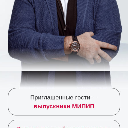
выпускники МИПИП
Конкретные кейсы-результаты
в профессии и жизни
Искренние и вдохновляющие
личные истории
Живое общение с
ТОП-1
психологом России
Вопросы, которые
волнуют каждого, кто
хочет стать психологом: