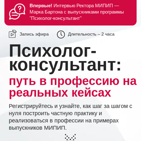
Впервые!
Интервью Ректора МИПИП —
Марка Бартона с выпускниками программы
"Психолог-консультант"
Запись эфира
Длительность – 2 часа
Психолог-
консультант:
путь в профессию на
реальных кейсах
Регистрируйтесь и узнайте, как шаг за шагом с
нуля построить частную практику и
реализоваться в профессии на примерах
выпускников МИПИП.
МНЕ ИНТЕРЕСНО!