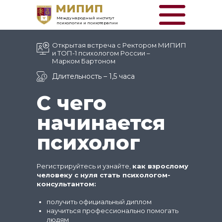
МИПИП
Международный институт
психологии и психотерапии
Открытая встреча с Ректором МИПИП
и ТОП-1 психологом России –
Марком Бартоном
Длительность – 1,5 часа
С чего
начинается
психолог
Регистрируйтесь и узнайте,
как взрослому
человеку с нуля стать психологом-
консультантом:
получить официальный диплом
научиться профессионально помогать
людям