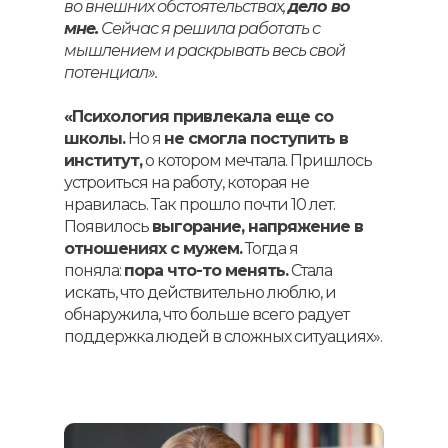
во внешних обстоятельствах,
дело во
мне.
Сейчас я решила работать с
мышлением и раскрывать весь свой
потенциал».
«Психология привлекала еще со
школы.
Но я
не смогла поступить в
институт,
о котором мечтала. Пришлось
устроиться на работу, которая не
нравилась. Так прошло почти 10 лет.
Появилось
выгорание, напряжение в
отношениях с мужем.
Тогда я
поняла:
пора что-то менять.
Стала
искать, что действительно люблю, и
обнаружила, что больше всего радует
поддержка людей в сложных ситуациях».