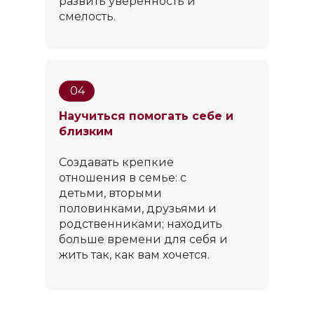
развить уверенность и
смелость.
Ведущий
04
Научиться помогать себе и
близким
Создавать крепкие
отношения в семье: с
детьми, вторыми
половинками, друзьями и
родственниками; находить
МАРК БАРТОН
больше времени для себя и
жить так, как вам хочется.
ТОП-1 психолог Росси
Ректор Международного Института
Психологии и Психотерапии
(МИПИП
Психолог, эксперт по личностным