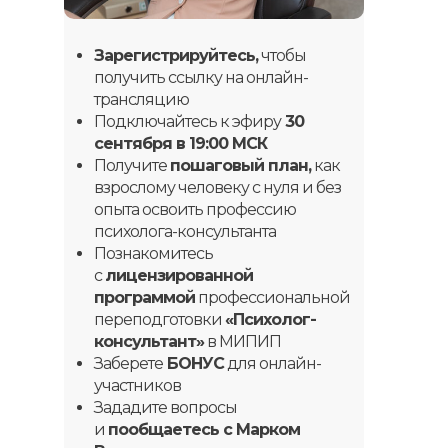
сфере
Зарегистрируйтесь,
чтобы
получить ссылку на онлайн-
трансляцию
Я ИДУ!
Подключайтесь к эфиру
30
сентября в 19:00 МСК
Получите
пошаговый план,
как
взрослому человеку с нуля и без
опыта освоить профессию
психолога-консультанта
Познакомитесь
с
лицензированной
программой
профессиональной
переподготовки
«Психолог-
консультант»
в МИПИП
Заберете
БОНУС
для онлайн-
участников
Зададите вопросы
и
пообщаетесь с Марком