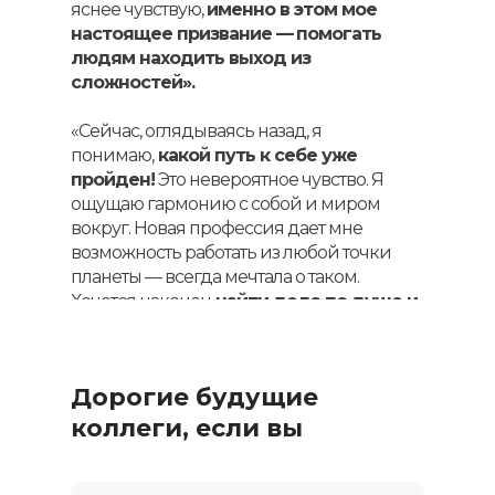
яснее чувствую,
именно в этом мое
настоящее призвание —
помогать
людям находить выход из
сложностей».
«Сейчас, оглядываясь назад, я
понимаю,
какой путь к себе уже
пройден!
Это невероятное чувство. Я
ощущаю гармонию с собой и миром
вокруг. Новая профессия дает мне
возможность работать из любой точки
планеты — всегда мечтала о таком.
Хочется наконец
найти дело по душе и
я надеюсь стать хорошим
психологом».
Дорогие будущие
коллеги, если вы
хотите