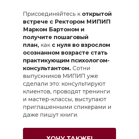
и семейным отношения
Гипнотерапевт, коуч. Телеведущий
Автор образовательных программ
Присоединяйтесь к
открытой
по психологии
встрече с Ректором МИПИП
Марком Бартоном и
получите пошаговый
план,
как
с нуля во взрослом
Более 20 лет в профессии
осознанном возрасте стать
практикующим психологом-
консультантом.
Сотни
Основатель
выпускников МИПИП уже
международного института
сделали это: консультируют
клиентов, проводят тренинги
и мастер-классы, выступают
приглашенными спикерами и
Более 1 500 000 клиентов
даже пишут книги.
по всему миру
ХОЧУ ТАКЖЕ!