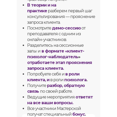
В теории и на
практике
разберем первый шаг
консультирования — прояснение
запроса клиента
.
Посмотрите
демо-сессию
от
преподавателя с одним из
онлайн-участников.
Разделитесь на сессионные
залы
и
в формате «клиент-
психолог-наблюдатель
»
отработаете этап прояснения
запроса клиента.
Попробуете себя и
в роли
клиента, и
в роли
психолога
.
Получите
разбор, обратную
связь
по своей работе.
Ведущие мероприятия
ответят
на все ваши вопросы.
Все участники Мастерской
получат специальный
бонус
.