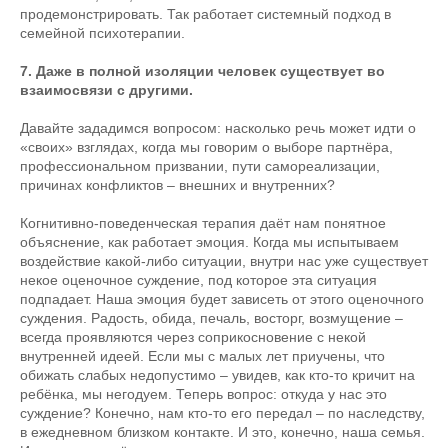
продемонстрировать. Так работает системный подход в
семейной психотерапии.
7. Даже в полной изоляции человек существует во
взаимосвязи с другими.
Давайте зададимся вопросом: насколько речь может идти о
«своих» взглядах, когда мы говорим о выборе партнёра,
профессиональном призвании, пути самореализации,
причинах конфликтов – внешних и внутренних?
Когнитивно-поведенческая терапия даёт нам понятное
объяснение, как работает эмоция. Когда мы испытываем
воздействие какой-либо ситуации, внутри нас уже существует
некое оценочное суждение, под которое эта ситуация
подпадает. Наша эмоция будет зависеть от этого оценочного
суждения. Радость, обида, печаль, восторг, возмущение –
всегда проявляются через соприкосновение с некой
внутренней идеей. Если мы с малых лет приучены, что
обижать слабых недопустимо – увидев, как кто-то кричит на
ребёнка, мы негодуем. Теперь вопрос: откуда у нас это
суждение? Конечно, нам кто-то его передал – по наследству,
в ежедневном близком контакте. И это, конечно, наша семья.