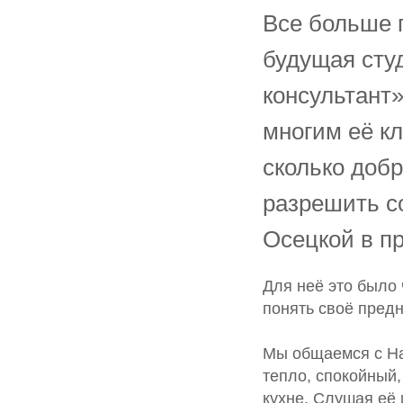
Все больше 
будущая студ
консультант»
многим её кл
сколько доб
разрешить с
Осецкой в п
Для неё это было 
понять своё пред
Мы общаемся с На
тепло, спокойный,
кухне. Слушая её 