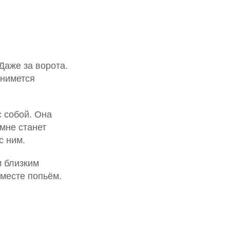
Даже за ворота.
днимется
с собой. Она
 мне станет
с ним.
м близким
вместе попьём.