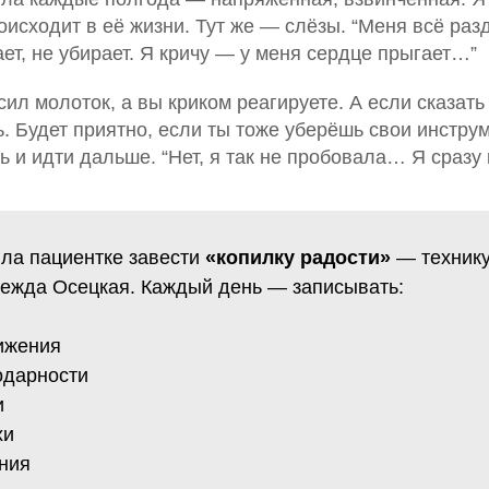
роисходит в её жизни. Тут же — слёзы. “Меня всё раз
ает, не убирает. Я кричу — у меня сердце прыгает…”
сил молоток, а вы криком реагируете. А если сказать
. Будет приятно, если ты тоже уберёшь свои инстру
ь и идти дальше. “Нет, я так не пробовала… Я сразу 
ла пациентке завести
«копилку радости»
— технику
ежда Осецкая. Каждый день — записывать:
ижения
одарности
и
хи
ния