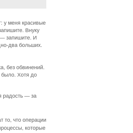
т: у меня красивые
запишите. Внуку
 — запишите. И
дно-два больших.
а, без обвинений.
 было. Хотя до
я радость — за
т то, что операции
 процессы, которые