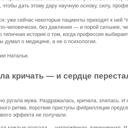
 чтобы дать этому дару научную основу, силу, проф
я: уже сейчас некоторые пациенты приходят к ней “
по-человечески, без давления — и порой сильнее, че
о типичная история о том, когда профессия выбирае
ы думал о медицине, а не о психологии.
ии Натальи.
ла кричать — и сердце переста
о ругала мужа. Раздражалась, кричала, злилась. И 
ного ритма. Короткие приступы фибрилляции предс
ивого эффекта не получали.
а каждые полгода — напряжённая, взвинченная. Я