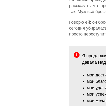
рассказать, что п
так. Муж всё брос
Говорю ей: он бро
сегодня убиралась
просто переступит
Я предложи
давала Над
мои дост
мои благ
мои удач
мои успе
мои жела