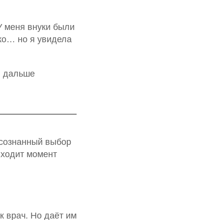
У меня внуки были
дко… но я увидела
ы дальше
 осознанный выбор
иходит момент
 врач. Но даёт им