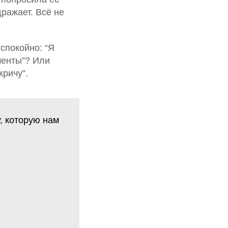
дражает. Всё не
 спокойно: “Я
менты”? Или
кричу”.
, которую нам