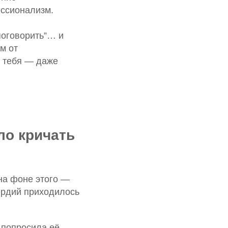
ессионализм.
поговорить”… и
м от
т тебя — даже
ло кричать
на фоне этого —
ердий приходилось
 попросила её