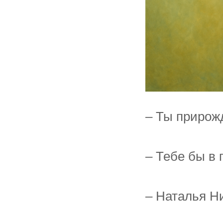
– Ты прирож
– Тебе бы в 
– Наталья Ни