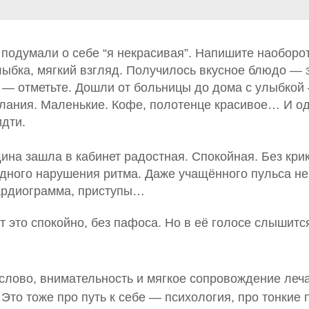
 подумали о себе “я некрасивая”. Напишите наоборо
лыбка, мягкий взгляд. Получилось вкусное блюдо — 
 — отметьте. Дошли от больницы до дома с улыбкой
лания. Маленькие. Кофе, полотенце красивое… И о
идти.
на зашла в кабинет радостная. Спокойная. Без крик
одного нарушения ритма. Даже учащённого пульса не
кардиограмма, приступы…
т это спокойно, без пафоса. Но в её голосе слышитс
слово, внимательность и мягкое сопровождение леча
 Это тоже про путь к себе — психология, про тонкие