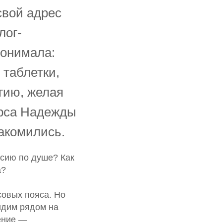
свой адрес
лог-
понимала:
 таблетки,
гию, желая
урса Надежды
акомились.
ссию по душе? Как
а?
совых пояса. Но
сидим рядом на
чение —